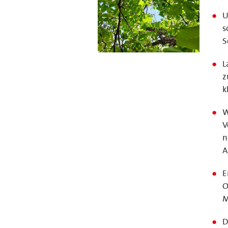
U
s
S
L
z
k
W
V
n
A
E
O
M
D