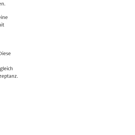
en.
eine
it
Diese
gleich
kzeptanz.