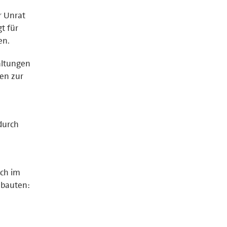
r Unrat
gt für
en.
altungen
en zur
r
durch
uch im
ubauten: