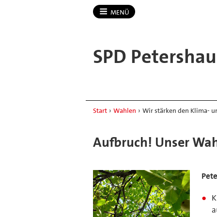
MENÜ
SPD Petersha
Start
›
Wahlen
›
Wir stärken den Klima- 
Aufbruch! Unser Wa
Pet
K
a