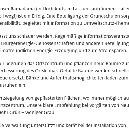
nser Ramadama (in Hochdeutsch: Lass uns aufräumen – alle
oll weg!) ist ein Erfolg. Eine Beteiligung der Grundschulen sor
ensibilität, begleitet mit Information zu Umweltschutz-Them
asst uns schlauer werden: Regelmäßige Informationsveranst
u Bürgerenergie-Genossenschaften und anderen Beteiligung
limafreundlichen Energie-Erzeugung und zum Stromsparen.
ir begrünen das Ortszentrum und pflanzen neue Bäume zu
erbesserung des Ortsklimas. Gefällte Bäume werden schnell 
eue ersetzt. Bänke und Aufenthaltsmöglichkeiten laden zum
usruhen ein.
ntsiegelung von gepflasterten Flächen, wo immer möglich a
rtszentrum. Unsere klare Empfehlung bei Vorgärten von Ne
ehr Grün – weniger Grau.
ie Verwaltung unterstützt und berät bei der Installation von