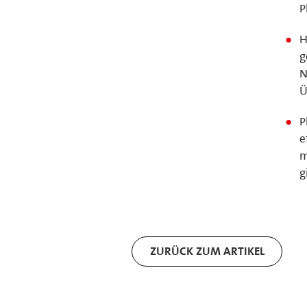
P
H
g
N
Ü
P
e
m
g
ZURÜCK ZUM ARTIKEL